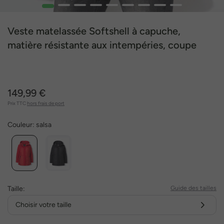
1
2
3
4
5
6
7
8
9
Veste matelassée Softshell à capuche,
matière résistante aux intempéries, coupe
évasée
149,99 €
Prix TTC
hors frais de port
Couleur:
salsa
Taille:
Guide des tailles
Choisir votre taille