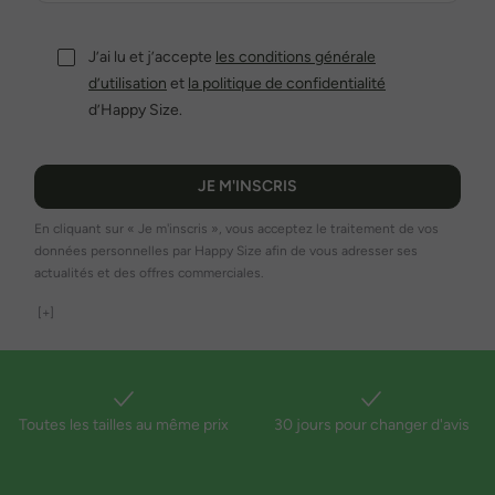
J’ai lu et j’accepte
les conditions générale
d’utilisation
et
la politique de confidentialité
d’Happy Size.
JE M'INSCRIS
En cliquant sur « Je m'inscris », vous acceptez le traitement de vos
données personnelles par Happy Size afin de vous adresser ses
actualités et des offres commerciales.
[+]
Toutes les tailles au même prix
30 jours pour changer d'avis