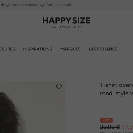
fit
Achat sur facture
Retours gratuits
SSURES
INSPIRATIONS
MARQUES
LAST CHANCE
T-shirt over
rond, style 
- 40%
29,99 €
17,
Prix TTC
hors frais de por