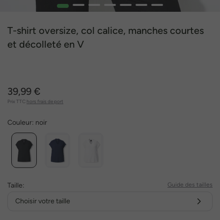
1
2
3
4
5
6
7
T-shirt oversize, col calice, manches courtes
et décolleté en V
39,99 €
Prix TTC
hors frais de port
Couleur:
noir
Taille:
Guide des tailles
Choisir votre taille