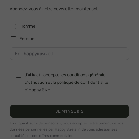
Abonnez-vous à notre newsletter maintenant
Homme
Femme
J’ai lu et j’accepte
les conditions générale
d’utilisation
et
la politique de confidentialité
d’Happy Size.
JE M'INSCRIS
En cliquant sur « Je m'inscris », vous acceptez le traitement de vos
données personnelles par Happy Size afin de vous adresser ses
actualités et des offres commerciales.