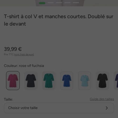
1
2
3
4
5
T-shirt à col V et manches courtes. Doublé sur
le devant
39,99 €
Prix TTC
hors frais de port
Couleur:
rose vif fuchsia
Taille:
Guide des tailles
Choisir votre taille