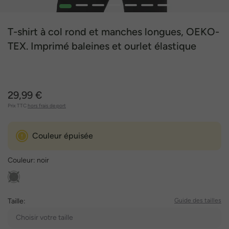
1
2
3
4
5
6
7
T-shirt à col rond et manches longues, OEKO-
TEX. Imprimé baleines et ourlet élastique
29,99 €
Prix TTC
hors frais de port
Couleur épuisée
Couleur:
noir
Taille:
Guide des tailles
Choisir votre taille