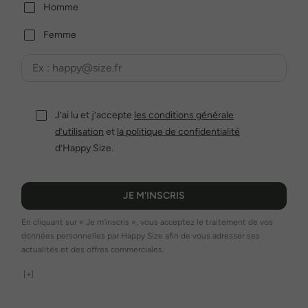
Homme
Femme
J’ai lu et j’accepte
les conditions générale
d’utilisation
et
la politique de confidentialité
d’Happy Size.
JE M'INSCRIS
En cliquant sur « Je m'inscris », vous acceptez le traitement de vos
données personnelles par Happy Size afin de vous adresser ses
actualités et des offres commerciales.
[+]