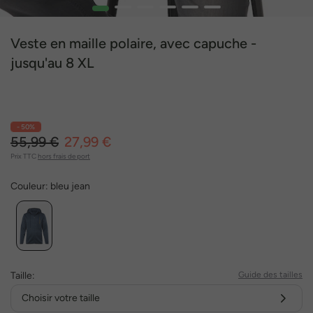
1
2
3
4
5
6
Veste en maille polaire, avec capuche -
jusqu'au 8 XL
- 50%
55,99 €
27,99 €
Prix TTC
hors frais de port
Couleur:
bleu jean
Taille:
Guide des tailles
Choisir votre taille