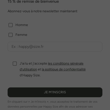
15 % de remise de bienvenue
Abonnez-vous à notre newsletter maintenant
Homme
Femme
J’ai lu et j’accepte
les conditions générale
d’utilisation
et
la politique de confidentialité
d’Happy Size.
JE M'INSCRIS
En cliquant sur « Je m'inscris », vous acceptez le traitement de vos
données personnelles par Happy Size afin de vous adresser ses