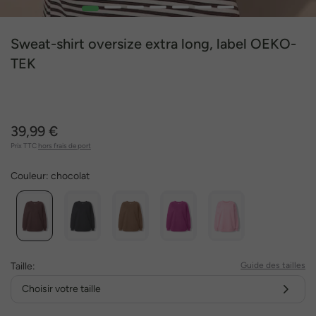
1
2
3
4
5
6
7
Sweat-shirt oversize extra long, label OEKO-
TEK
39,99 €
Prix TTC
hors frais de port
Couleur:
chocolat
Taille:
Guide des tailles
Choisir votre taille