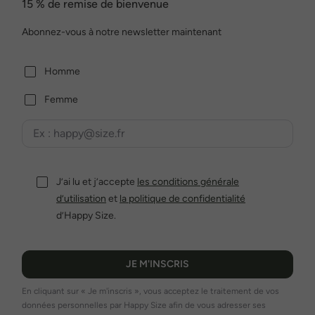
15 % de remise de bienvenue
Abonnez-vous à notre newsletter maintenant
Homme
Femme
J’ai lu et j’accepte
les conditions générale
d’utilisation
et
la politique de confidentialité
d’Happy Size.
JE M'INSCRIS
En cliquant sur « Je m'inscris », vous acceptez le traitement de vos
données personnelles par Happy Size afin de vous adresser ses