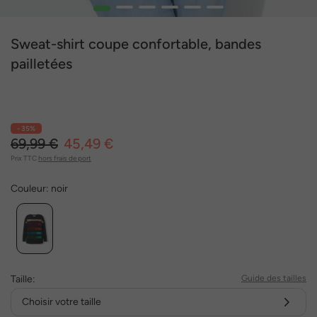
1
2
3
4
5
6
Sweat-shirt coupe confortable, bandes
pailletées
- 35%
69,99 €
45,49 €
Prix TTC
hors frais de port
Couleur:
noir
Taille:
Guide des tailles
Choisir votre taille