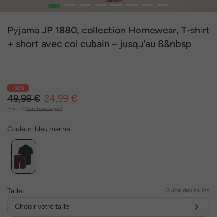
1
2
3
4
5
6
7
8
Pyjama JP 1880, collection Homewear, T-shirt
+ short avec col cubain – jusqu'au 8&nbsp
- 50%
49,99 €
24,99 €
Prix TTC
hors frais de port
Couleur:
bleu marine
Taille:
Guide des tailles
Choisir votre taille