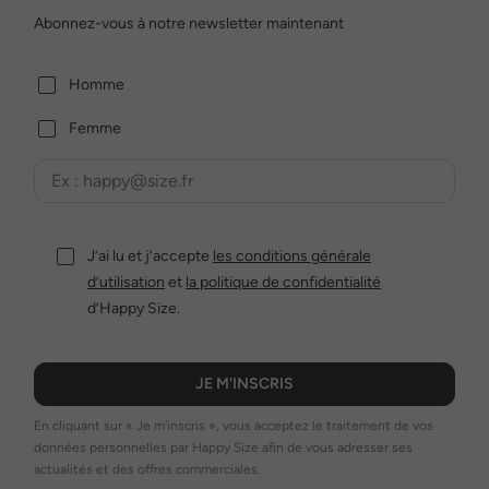
Abonnez-vous à notre newsletter maintenant
Homme
Femme
J’ai lu et j’accepte
les conditions générale
d’utilisation
et
la politique de confidentialité
d’Happy Size.
JE M'INSCRIS
En cliquant sur « Je m'inscris », vous acceptez le traitement de vos
données personnelles par Happy Size afin de vous adresser ses
actualités et des offres commerciales.