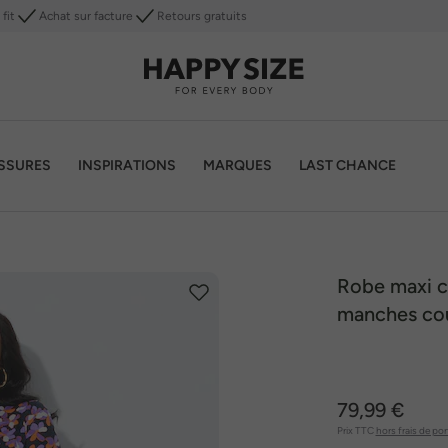
fit
Achat sur facture
Retours gratuits
SSURES
INSPIRATIONS
MARQUES
LAST CHANCE
Robe maxi c
manches co
79,99 €
Prix TTC
hors frais de por