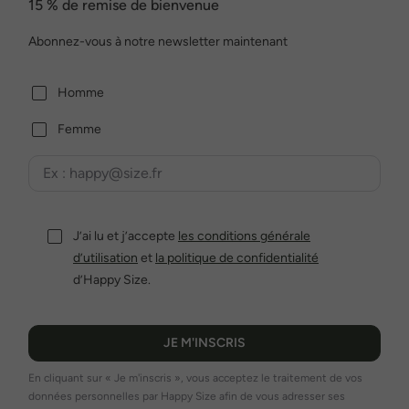
15 % de remise de bienvenue
Abonnez-vous à notre newsletter maintenant
Homme
Femme
J’ai lu et j’accepte
les conditions générale
d’utilisation
et
la politique de confidentialité
d’Happy Size.
JE M'INSCRIS
En cliquant sur « Je m'inscris », vous acceptez le traitement de vos
données personnelles par Happy Size afin de vous adresser ses