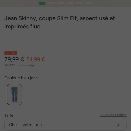
1
2
3
4
5
6
Jean Skinny, coupe Slim Fit, aspect usé et
imprimés fluo
- 35%
79,99 €
51,99 €
Prix TTC
hors frais de port
Couleur:
bleu jean
Taille:
Guide des tailles
Choisir votre taille