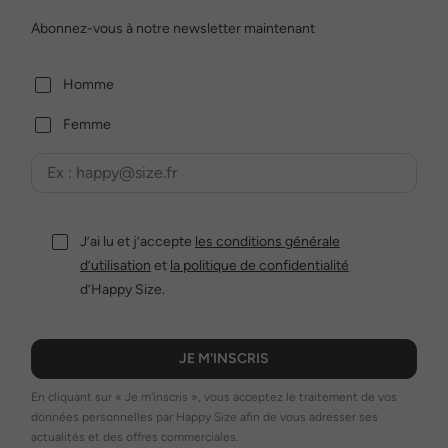
Abonnez-vous à notre newsletter maintenant
Homme
Femme
J’ai lu et j’accepte
les conditions générale
d’utilisation
et
la politique de confidentialité
d’Happy Size.
JE M'INSCRIS
En cliquant sur « Je m'inscris », vous acceptez le traitement de vos
données personnelles par Happy Size afin de vous adresser ses
actualités et des offres commerciales.