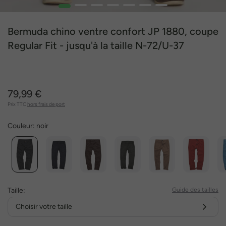
1
2
3
4
5
6
7
Bermuda chino ventre confort JP 1880, coupe
Regular Fit - jusqu'à la taille N-72/U-37
79,99 €
Prix TTC
hors frais de port
Couleur:
noir
Taille:
Guide des tailles
Choisir votre taille