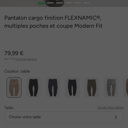
1
2
3
4
5
6
Pantalon cargo finition FLEXNAMIC®,
multiples poches et coupe Modern Fit
79,99 €
Prix TTC
hors frais de port
Couleur:
sable
Taille:
Guide des tailles
Choisir votre taille