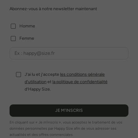
Abonnez-vous à notre newsletter maintenant
Homme
Femme
J’ai lu et j’accepte
les conditions générale
d’utilisation
et
la politique de confidentialité
d’Happy Size.
JE M'INSCRIS
En cliquant sur « Je m'inscris », vous acceptez le traitement de vos
données personnelles par Happy Size afin de vous adresser ses
actualités et des offres commerciales.