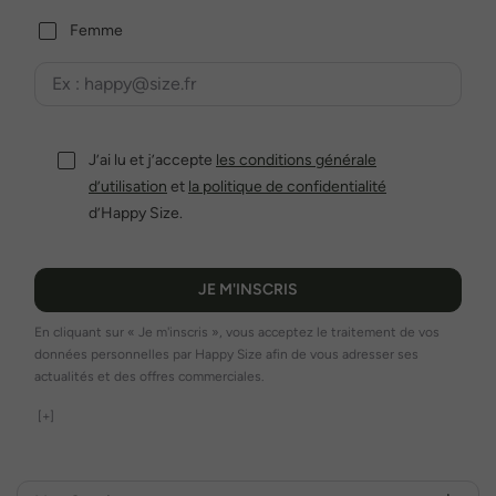
Femme
J’ai lu et j’accepte
les conditions générale
d’utilisation
et
la politique de confidentialité
d’Happy Size.
JE M'INSCRIS
En cliquant sur « Je m'inscris », vous acceptez le traitement de vos
données personnelles par Happy Size afin de vous adresser ses
actualités et des offres commerciales.
[+]