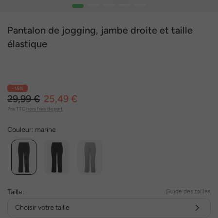
1
2
3
4
5
Pantalon de jogging, jambe droite et taille
élastique
- 15%
29,99 €
25,49 €
Prix TTC
hors frais de port
Couleur:
marine
Taille:
Guide des tailles
Choisir votre taille