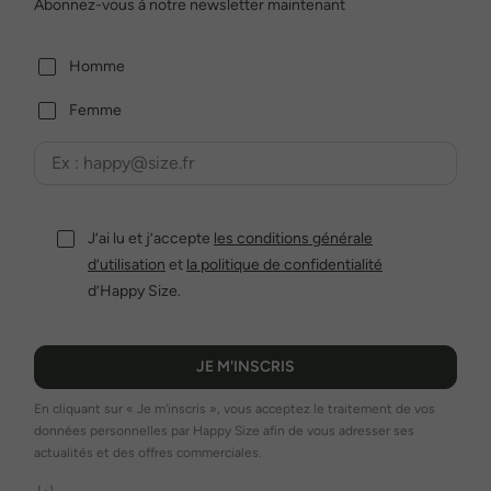
Abonnez-vous à notre newsletter maintenant
Homme
Femme
J’ai lu et j’accepte
les conditions générale
d’utilisation
et
la politique de confidentialité
d’Happy Size.
JE M'INSCRIS
En cliquant sur « Je m'inscris », vous acceptez le traitement de vos
données personnelles par Happy Size afin de vous adresser ses
actualités et des offres commerciales.