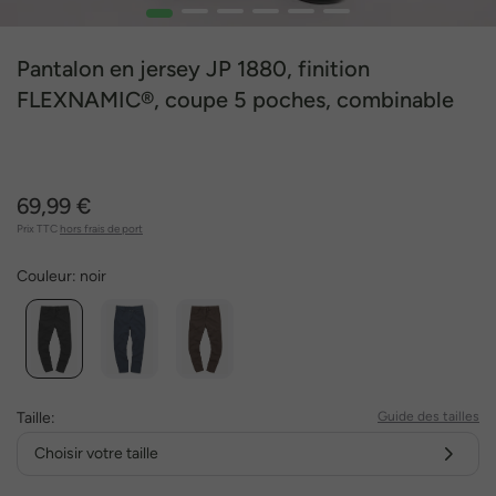
1
2
3
4
5
6
Pantalon en jersey JP 1880, finition
FLEXNAMIC®, coupe 5 poches, combinable
avec d'autres pièces de la gamme NEW
YORK, collection Business - jusqu'au 8 XL
69,99 €
Prix TTC
hors frais de port
Couleur:
noir
Taille:
Guide des tailles
Choisir votre taille