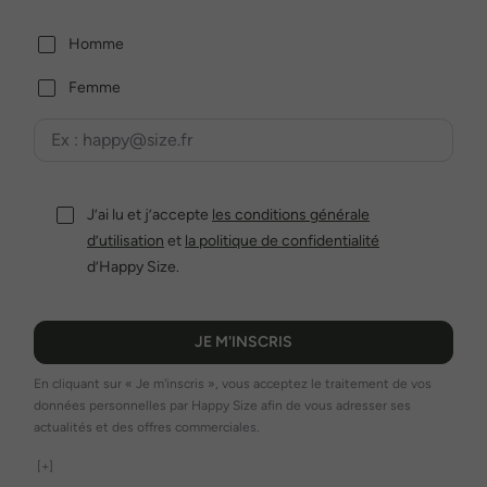
Homme
Femme
J’ai lu et j’accepte
les conditions générale
d’utilisation
et
la politique de confidentialité
d’Happy Size.
JE M'INSCRIS
En cliquant sur « Je m'inscris », vous acceptez le traitement de vos
données personnelles par Happy Size afin de vous adresser ses
actualités et des offres commerciales.
[+]