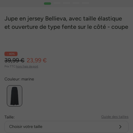
1
2
3
4
5
Jupe en jersey Bellieva, avec taille élastique
et ouverture de type fente sur le côté - coupe
trapèze
- 40%
39,99 €
23,99 €
Prix TTC
hors frais de port
Couleur:
marine
Taille:
Guide des tailles
Choisir votre taille