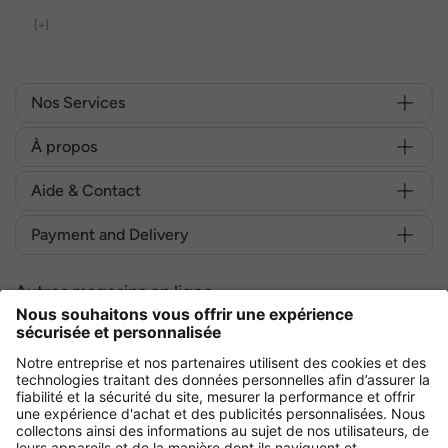
[+]
Nos Services
À propos
Aide & Contact
Payment and Delivery
Autres magasins en ligne
France
Achetez en toute sécurité avec :