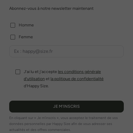
Abonnez-vous à notre newsletter maintenant
Homme
Femme
J’ai lu et j’accepte
les conditions générale
d’utilisation
et
la politique de confidentialité
d’Happy Size.
JE M'INSCRIS
En cliquant sur « Je m'inscris », vous acceptez le traitement de vos
données personnelles par Happy Size afin de vous adresser ses
actualités et des offres commerciales.