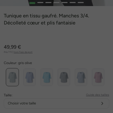
1
2
3
4
5
6
7
Tunique en tissu gaufré. Manches 3/4.
Décolleté cœur et plis fantaisie
49,99 €
Prix TTC
hors frais de port
Couleur:
gris olive
Taille:
Guide des tailles
Choisir votre taille