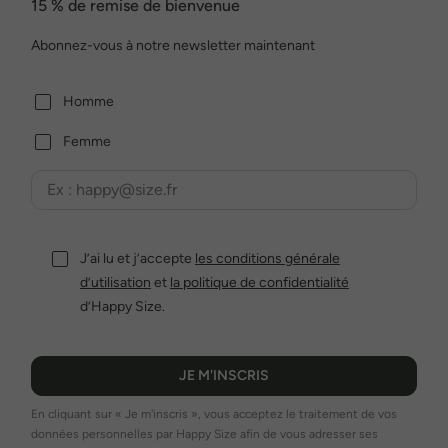
15 % de remise de bienvenue
Abonnez-vous à notre newsletter maintenant
Homme
Femme
J’ai lu et j’accepte
les conditions générale
d’utilisation
et
la politique de confidentialité
d’Happy Size.
JE M'INSCRIS
En cliquant sur « Je m'inscris », vous acceptez le traitement de vos
données personnelles par Happy Size afin de vous adresser ses