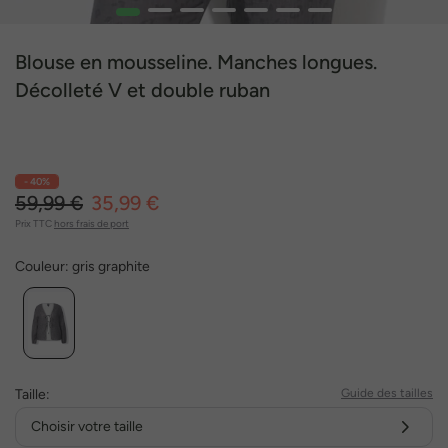
1
2
3
4
5
6
7
Blouse en mousseline. Manches longues.
Décolleté V et double ruban
- 40%
59,99 €
35,99 €
Prix TTC
hors frais de port
Couleur:
gris graphite
Taille:
Guide des tailles
Choisir votre taille