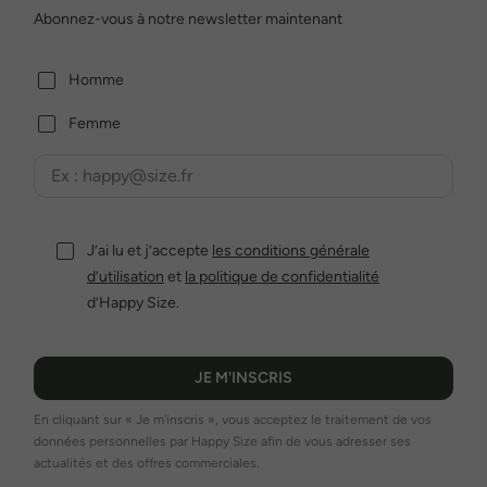
Abonnez-vous à notre newsletter maintenant
Homme
Femme
J’ai lu et j’accepte
les conditions générale
d’utilisation
et
la politique de confidentialité
d’Happy Size.
JE M'INSCRIS
En cliquant sur « Je m'inscris », vous acceptez le traitement de vos
données personnelles par Happy Size afin de vous adresser ses
actualités et des offres commerciales.