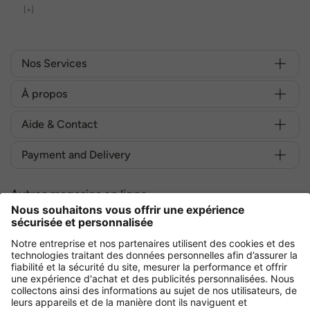
[+]
Nos Services
À propos
Aide & Contact
Payment and Delivery
Autres magasins en ligne
France
Achetez en toute sécurité avec :