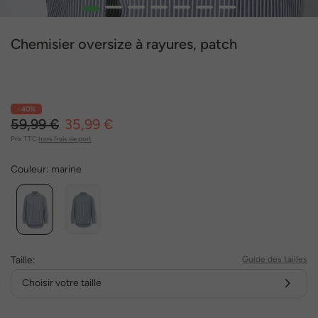
1
2
3
4
5
6
7
Chemisier oversize à rayures, patch
- 40%
59,99 €
35,99 €
Prix TTC
hors frais de port
Couleur:
marine
Taille:
Guide des tailles
Choisir votre taille