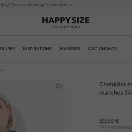
fit
Achat sur facture
Retours gratuits
SSURES
INSPIRATIONS
MARQUES
LAST CHANCE
ers
Chemisier en
manches 3/
39,99 €
Prix TTC
hors frais de por