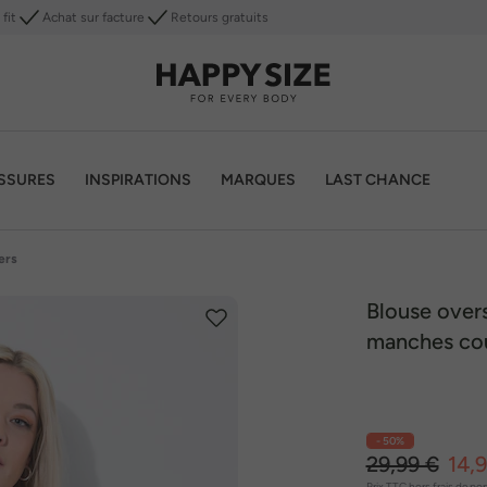
fit
Achat sur facture
Retours gratuits
SSURES
INSPIRATIONS
MARQUES
LAST CHANCE
ers
Blouse overs
manches co
- 50%
29,99 €
14,
Prix TTC
hors frais de por