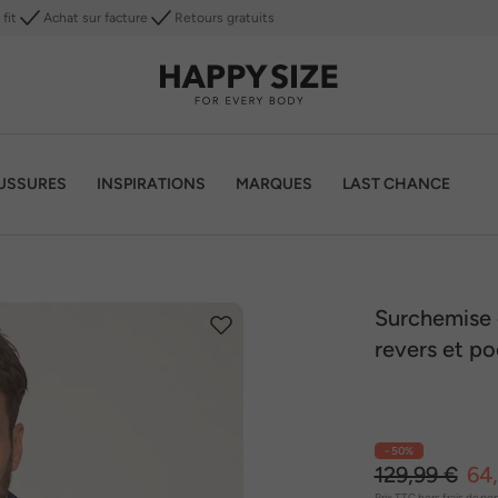
fit
Achat sur facture
Retours gratuits
USSURES
INSPIRATIONS
MARQUES
LAST CHANCE
Surchemise 
revers et po
- 50%
129,99 €
64
Prix TTC
hors frais de por