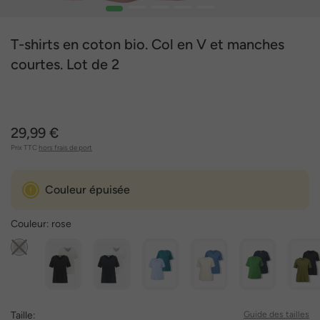
1
2
3
4
5
T-shirts en coton bio. Col en V et manches
courtes. Lot de 2
29,99 €
Prix TTC
hors frais de port
Couleur épuisée
Couleur:
rose
Taille:
Guide des tailles