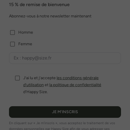
15 % de remise de bienvenue
Abonnez-vous à notre newsletter maintenant
Homme
Femme
J’ai lu et j’accepte
les conditions générale
d’utilisation
et
la politique de confidentialité
d’Happy Size.
JE M'INSCRIS
En cliquant sur « Je m'inscris », vous acceptez le traitement de vos
données personnelles par Happy Size afin de vous adresser ses