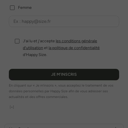
Femme
J’ai lu et j’accepte
les conditions générale
d’utilisation
et
la politique de confidentialité
d’Happy Size.
JE M'INSCRIS
En cliquant sur « Je m'inscris », vous acceptez le traitement de vos
données personnelles par Happy Size afin de vous adresser ses
actualités et des offres commerciales.
[+]