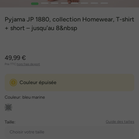
1
2
3
4
5
6
7
8
Pyjama JP 1880, collection Homewear, T-shirt
+ short – jusqu'au 8&nbsp
49,99 €
Prix TTC
hors frais de port
Couleur épuisée
Couleur:
bleu marine
Taille:
Guide des tailles
Choisir votre taille