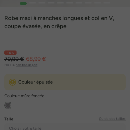
1
2
3
4
5
6
7
8
9
10
Robe maxi à manches longues et col en V,
coupe évasée, en crêpe
- 13%
79,99 €
68,99 €
Prix TTC
hors frais de port
Couleur épuisée
Couleur:
mûre foncée
Taille:
Guide des tailles
Choisir votre taille