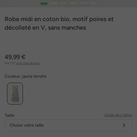
1
2
3
4
5
6
Robe midi en coton bio, motif poires et
décolleté en V, sans manches
49,99 €
Prix TTC
hors frais de port
Couleur:
jaune tendre
Taille:
Guide des tailles
Choisir votre taille