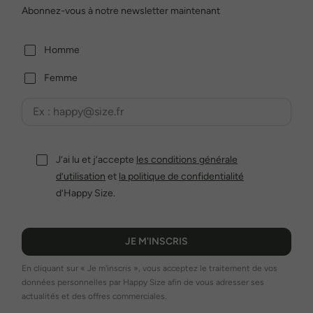
Abonnez-vous à notre newsletter maintenant
Homme
Femme
J’ai lu et j’accepte
les conditions générale
d’utilisation
et
la politique de confidentialité
d’Happy Size.
JE M'INSCRIS
En cliquant sur « Je m'inscris », vous acceptez le traitement de vos
données personnelles par Happy Size afin de vous adresser ses
actualités et des offres commerciales.