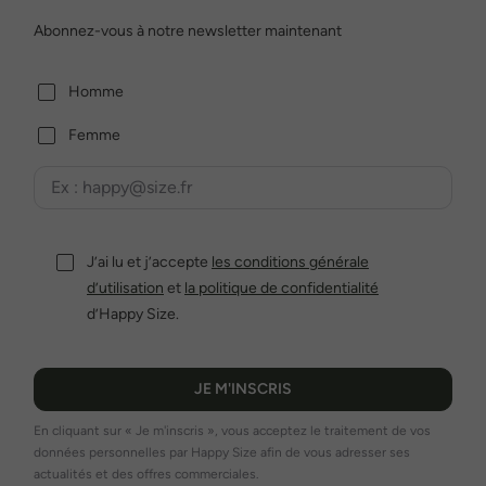
Abonnez-vous à notre newsletter maintenant
Homme
Femme
J’ai lu et j’accepte
les conditions générale
d’utilisation
et
la politique de confidentialité
d’Happy Size.
JE M'INSCRIS
En cliquant sur « Je m'inscris », vous acceptez le traitement de vos
données personnelles par Happy Size afin de vous adresser ses
actualités et des offres commerciales.