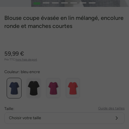
1
2
3
4
5
6
7
Blouse coupe évasée en lin mélangé, encolure
ronde et manches courtes
59,99 €
Prix TTC
hors frais de port
Couleur:
bleu encre
Taille:
Guide des tailles
Choisir votre taille