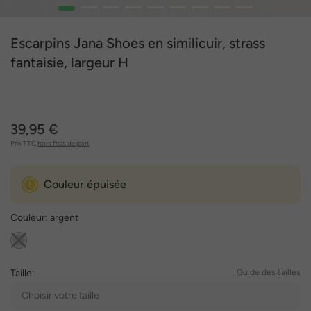
1
2
3
4
5
6
7
8
9
Escarpins Jana Shoes en similicuir, strass
fantaisie, largeur H
39,95 €
Prix TTC
hors frais de port
Couleur épuisée
Couleur:
argent
Taille:
Guide des tailles
Choisir votre taille