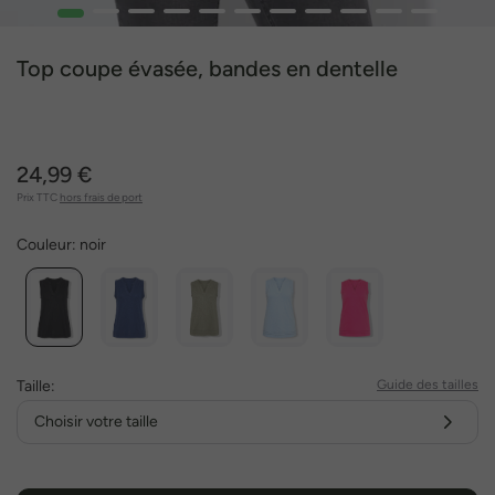
1
2
3
4
5
6
7
8
9
10
12
Top coupe évasée, bandes en dentelle
24,99 €
Prix TTC
hors frais de port
Couleur:
noir
Taille:
Guide des tailles
Choisir votre taille