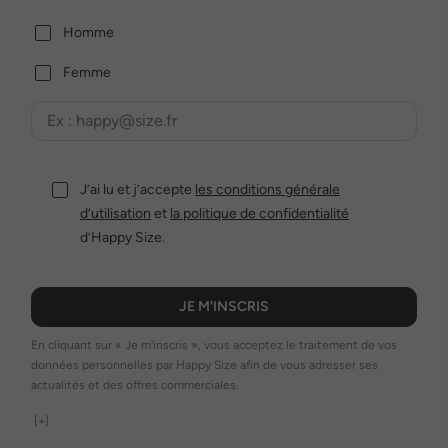
Homme
Femme
J’ai lu et j’accepte
les conditions générale
d’utilisation
et
la politique de confidentialité
d’Happy Size.
JE M'INSCRIS
En cliquant sur « Je m'inscris », vous acceptez le traitement de vos
données personnelles par Happy Size afin de vous adresser ses
actualités et des offres commerciales.
[+]