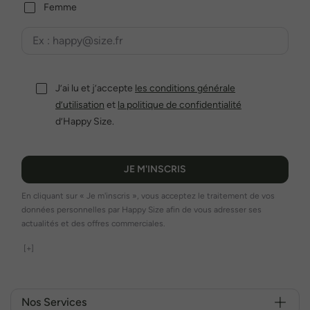
Femme
J’ai lu et j’accepte
les conditions générale
d’utilisation
et
la politique de confidentialité
d’Happy Size.
JE M'INSCRIS
En cliquant sur « Je m'inscris », vous acceptez le traitement de vos
données personnelles par Happy Size afin de vous adresser ses
actualités et des offres commerciales.
[+]
Nos Services