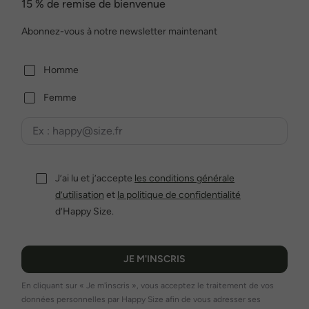
15 % de remise de bienvenue
Abonnez-vous à notre newsletter maintenant
Homme
Femme
J’ai lu et j’accepte
les conditions générale
d’utilisation
et
la politique de confidentialité
d’Happy Size.
JE M'INSCRIS
En cliquant sur « Je m'inscris », vous acceptez le traitement de vos
données personnelles par Happy Size afin de vous adresser ses