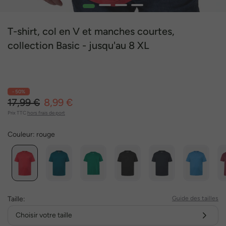
1
2
3
4
T-shirt, col en V et manches courtes,
collection Basic - jusqu'au 8 XL
- 50%
17,99 €
8,99 €
Prix TTC
hors frais de port
Couleur:
rouge
Taille:
Guide des tailles
Choisir votre taille