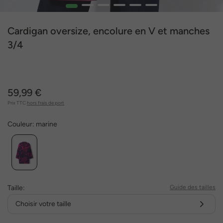
1
2
3
4
5
6
Cardigan oversize, encolure en V et manches
3/4
59,99 €
Prix TTC
hors frais de port
Couleur:
marine
Taille:
Guide des tailles
Choisir votre taille