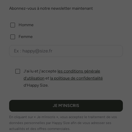
Abonnez-vous à notre newsletter maintenant
Homme
Femme
J’ai lu et j’accepte
les conditions générale
d’utilisation
et
la politique de confidentialité
d’Happy Size.
JE M'INSCRIS
En cliquant sur « Je m'inscris », vous acceptez le traitement de vos
données personnelles par Happy Size afin de vous adresser ses
actualités et des offres commerciales.